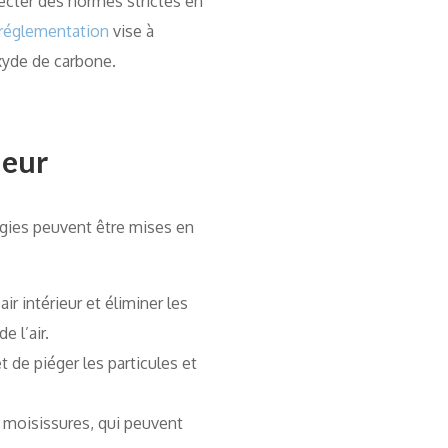
pecter des normes strictes en
réglementation
vise à
xyde de carbone.
ieur
atégies peuvent être mises en
ir intérieur et éliminer les
 l’air.
 de piéger les particules et
e moisissures, qui peuvent