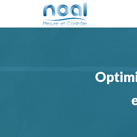
Optimis
e