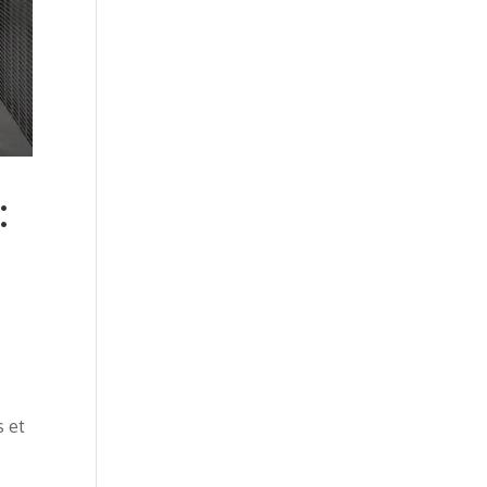
:
s et