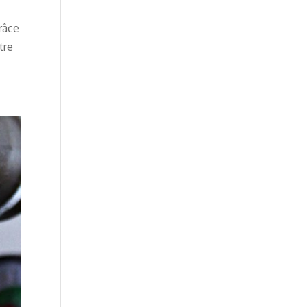
râce
tre