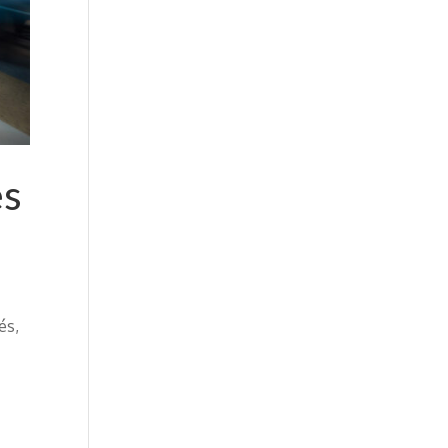
es
és,