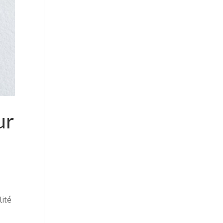
ur
s
lité