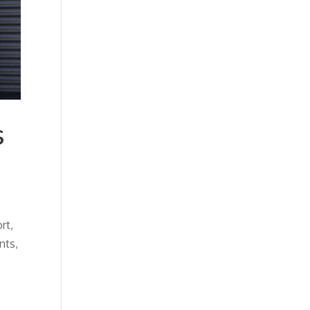
s
rt,
nts,